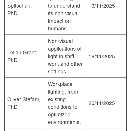
Spitschan,
to understand
13/11/2025
PhD
its non-visual
impact on
humans
Non-visual
applications of
Leilah Grant,
light in shift
18/11/2025
PhD
work and other
settings
Workplace
lighting: from
Oliver Stefani,
existing
20/11/2025
PhD
conditions to
optimized
environments.