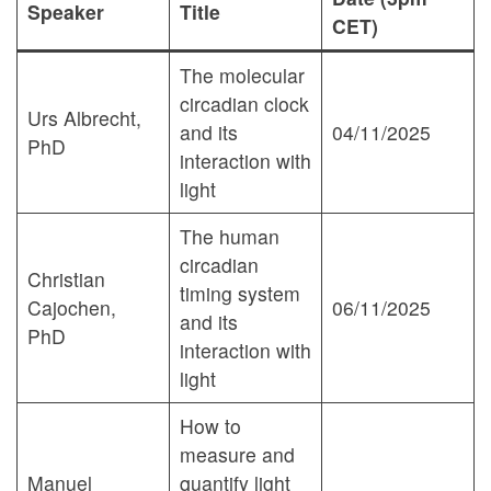
Speaker
Title
CET)
The molecular
circadian clock
Urs Albrecht,
and its
04/11/2025
PhD
interaction with
light
The human
circadian
Christian
timing system
Cajochen,
06/11/2025
and its
PhD
interaction with
light
How to
measure and
Manuel
quantify light