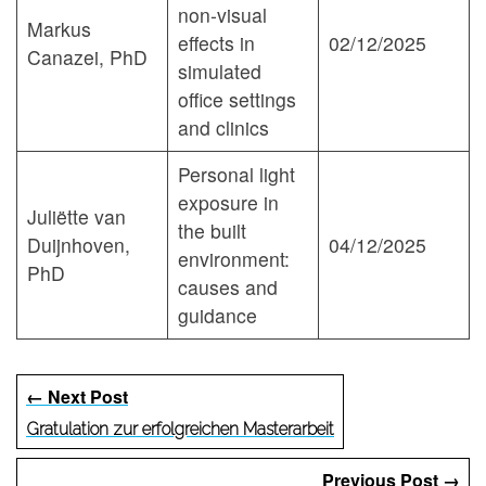
non-visual
Markus
effects in
02/12/2025
Canazei, PhD
simulated
office settings
and clinics
Personal light
exposure in
Juliëtte van
the built
Duijnhoven,
04/12/2025
environment:
PhD
causes and
guidance
← Next Post
Gratulation zur erfolgreichen Masterarbeit
Previous Post →